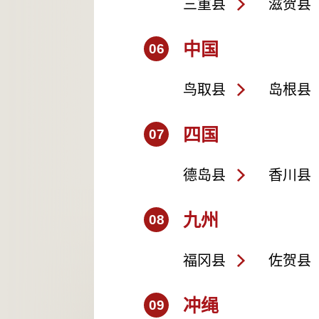
三重县
滋贺县
中国
06
鸟取县
岛根县
四国
07
德岛县
香川县
九州
08
福冈县
佐贺县
冲绳
09