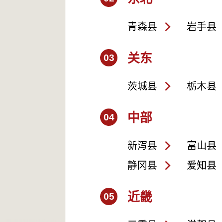
青森县
岩手县
关东
03
茨城县
栃木县
中部
04
新泻县
富山县
静冈县
爱知县
近畿
05