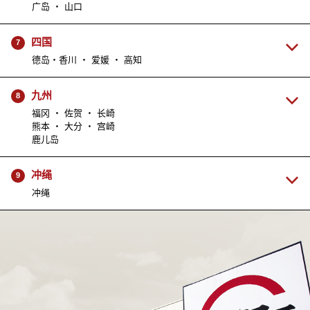
广岛 ・ 山口
四国
7
德岛・香川 ・ 爱媛 ・ 高知
九州
8
福冈 ・ 佐贺 ・ 长崎
熊本 ・ 大分 ・ 宫崎
鹿儿岛
冲绳
9
冲绳