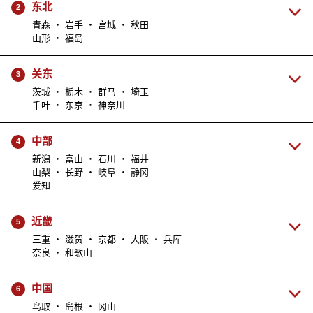
东北
2
青森 ・ 岩手 ・ 宫城 ・ 秋田
山形 ・ 福岛
关东
3
茨城 ・ 栃木 ・ 群马 ・ 埼玉
千叶 ・ 东京 ・ 神奈川
中部
4
新潟 ・ 富山 ・ 石川 ・ 福井
山梨 ・ 长野 ・ 岐阜 ・ 静冈
爱知
近畿
5
三重 ・ 滋贺 ・ 京都 ・ 大阪 ・ 兵库
奈良 ・ 和歌山
中国
6
鸟取 ・ 岛根 ・ 冈山