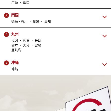
广岛 ・ 山口
四国
7
德岛・香川 ・ 爱媛 ・ 高知
九州
8
福冈 ・ 佐贺 ・ 长崎
熊本 ・ 大分 ・ 宫崎
鹿儿岛
冲绳
9
冲绳