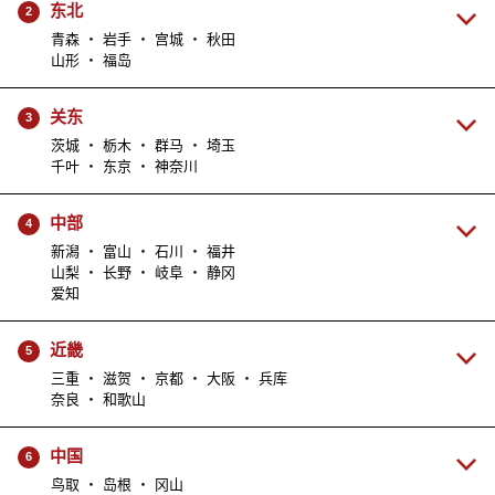
东北
2
青森 ・ 岩手 ・ 宫城 ・ 秋田
山形 ・ 福岛
关东
3
茨城 ・ 栃木 ・ 群马 ・ 埼玉
千叶 ・ 东京 ・ 神奈川
中部
4
新潟 ・ 富山 ・ 石川 ・ 福井
山梨 ・ 长野 ・ 岐阜 ・ 静冈
爱知
近畿
5
三重 ・ 滋贺 ・ 京都 ・ 大阪 ・ 兵库
奈良 ・ 和歌山
中国
6
鸟取 ・ 岛根 ・ 冈山