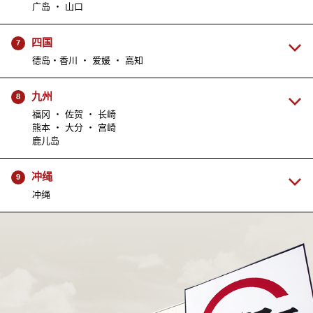
广岛 ・ 山口
四国
7
德岛・香川 ・ 爱媛 ・ 高知
九州
8
福冈 ・ 佐贺 ・ 长崎
熊本 ・ 大分 ・ 宫崎
鹿儿岛
冲绳
9
冲绳