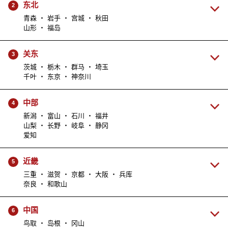
东北
2
青森 ・ 岩手 ・ 宫城 ・ 秋田
山形 ・ 福岛
关东
3
茨城 ・ 栃木 ・ 群马 ・ 埼玉
千叶 ・ 东京 ・ 神奈川
中部
4
新潟 ・ 富山 ・ 石川 ・ 福井
山梨 ・ 长野 ・ 岐阜 ・ 静冈
爱知
近畿
5
三重 ・ 滋贺 ・ 京都 ・ 大阪 ・ 兵库
奈良 ・ 和歌山
中国
6
鸟取 ・ 岛根 ・ 冈山