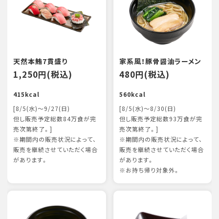
天然本鮪7貫盛り
家系風！豚骨醤油ラーメン
1,250円(税込)
480円(税込)
415kcal
560kcal
[8/5(水)～9/27(日)
[8/5(水)～8/30(日)
但し販売予定総数84万食が完
但し販売予定総数93万食が完
売次第終了。]
売次第終了。]
※期間内の販売状況によって、
※期間内の販売状況によって、
販売を継続させていただく場合
販売を継続させていただく場合
があります。
があります。
※お持ち帰り対象外。