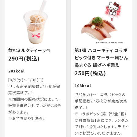
飲むミルクティーッペ
第1弾 ハローキティ コラボ
290円(税込)
ピック付き マーラー風びん
長まぐろ 揚げネギ添え
203kcal
250円(税込)
[8/5(水)～8/30(日)
108kcal
但し販売予定総数27万食が完
売次第終了。]
[7/29(水)～ コラボピックの
※期間内の販売状況によって、
手配総数27万枚分が完売次第
販売を継続させていただく場合
終了。］
があります。
※コラボピック（第1弾/全8種）
※お持ち帰り対象外。
は対象商品1点につき、ランダム
で1枚ご提供いたします。デザイ
ンはお選びいただけません。