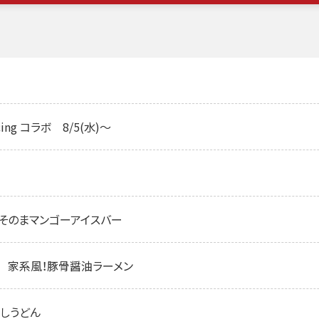
ing コラボ 8/5(水)～
 果肉そのまマンゴーアイスバー
修 家系風！豚骨醤油ラーメン
ろしうどん