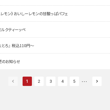
× C.C.レモン》おいしーレモンの甘酸っぱパフェ
飲むミルクティーッペ
とろ』 税込110円～
更のお知らせ
1
2
3
4
5
・・・