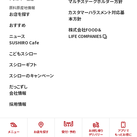
マルチステークホルダー方針
原料原産地情報
カスタマーハラスメント対応基
お店を探す
本方針
おすすめ
株式会社FOOD＆
ニュース
LIFE COMPANIES
SUSHIRO Cafe
こどもスシロー
スシローギフト
スシローのキャンペーン
だっこずし
会社情報
採用情報
お持ち帰り
アプリで
メニュー
お店を探す
受付・予約
©AKINDO SUSHIRO CO.,LTD.ALL RIGHTS RESERVED.
デリバリー
もっとお得に