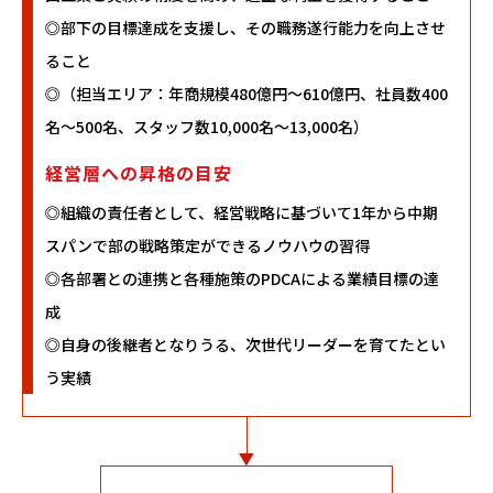
◎部下の目標達成を支援し、その職務遂行能力を向上させ
ること
◎（担当エリア：年商規模480億円～610億円、社員数400
名～500名、スタッフ数10,000名～13,000名）
経営層への昇格の目安
◎組織の責任者として、経営戦略に基づいて1年から中期
スパンで部の戦略策定ができるノウハウの習得
◎各部署との連携と各種施策のPDCAによる業績目標の達
成
◎自身の後継者となりうる、次世代リーダーを育てたとい
う実績