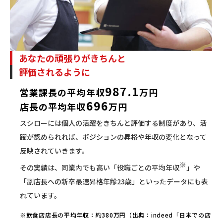
あなたの頑張りがきちんと
評価されるように
987.1
営業課長の平均年収
万円
696
店長の平均年収
万円
スシローには個人の活躍をきちんと評価する制度があり、活
躍が認められれば、ポジションの昇格や年収の変化となって
反映されていきます。
※
その実績は、同業内でも高い「役職ごとの平均年収
」や
「副店長への新卒最速昇格年齢23歳」といったデータにも表
れています。
※飲食店店長の平均年収：約380万円（出典：indeed「日本での店